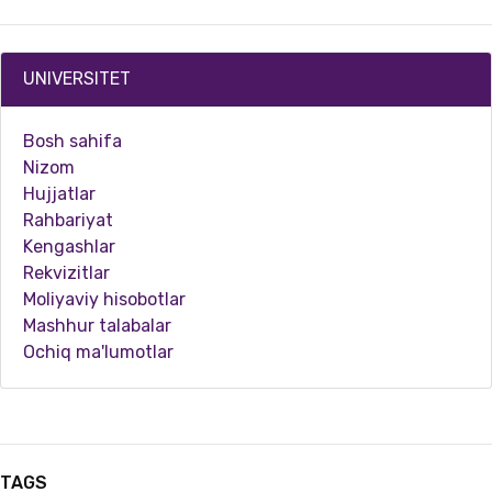
UNIVERSITET
Bosh sahifa
Nizom
Hujjatlar
Rahbariyat
Kengashlar
Rekvizitlar
04.17.2024
3544
Moliyaviy hisobotlar
Mashhur talabalar
Shoir Muhammad Yusuf tavalludining 70 yilligi nishonlandi
Ochiq ma'lumotlar
TAGS