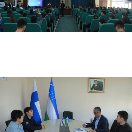
04.19.2024
3487
Amaliyotchi talabalar Jomboy tumanidagi maktabda “Yosh matematiklar” tadbirini tashkil et…
04.19.2024
2638
Institutimizda xalqaro tasviriy va amaliy san’at koʻrgazmasi oʻtkazildi