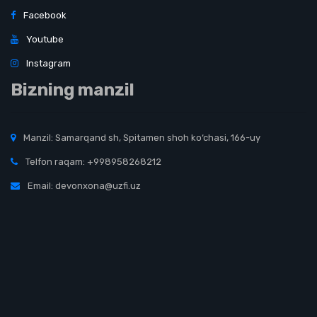
Facebook
Youtube
Instagram
Bizning manzil
Manzil: Samarqand sh, Spitamen shoh ko‘chasi, 166-uy
Telfon raqam: +998958268212
Email: devonxona@uzfi.uz