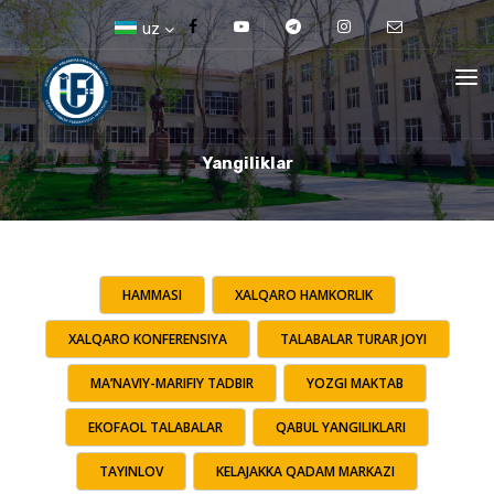
uz
Yangiliklar
HAMMASI
XALQARO HAMKORLIK
XALQARO KONFERENSIYA
TALABALAR TURAR JOYI
MA’NAVIY-MARIFIY TADBIR
YOZGI MAKTAB
EKOFAOL TALABALAR
QABUL YANGILIKLARI
TAYINLOV
KELAJAKKA QADAM MARKAZI