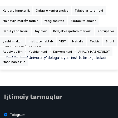
Xalqaro hamkorlik
Xalqaro konferensiya
Talabalar turar joyi
Ma’naviy-marifiy tadbir
Yozgi maktab
Ekofaol talabalar
Qabul yangiliklari
Tayinlov
Kelajakka qadam markazi
Korrupsiya
yashil makon
institut+maktab
YIBT
Mahalla
Tadbir
Sport
04.16.2024
3220
Asosiy bo'lim
Yoshlar kuni
Karyera kuni
AMALIY MASHG'ULOT
Seul National University’ delegatsiyasi institutimizga keladi
Mashinasiz kun
Ijtimoiy tarmoqlar
Telegram