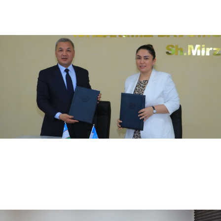
04.17.2024
3369
“Ta’limda zamonaviy pedagogik va axborot kommunikatsion texnologiyalardan foydalanish imk…