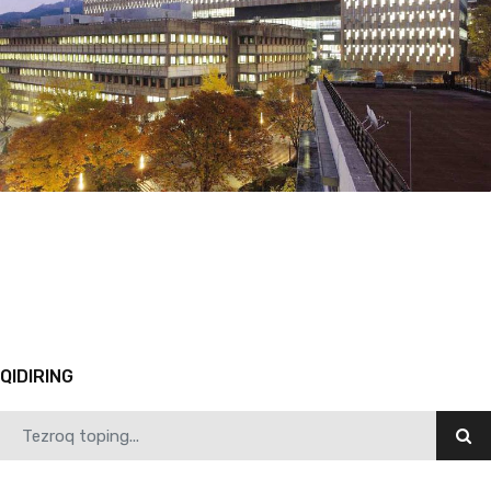
04.17.2024
4397
Hamkorlik memorandumi imzolandi
1
2
3
4
5
6
7
8
9
10
Avvalgi
QIDIRING
04.17.2024
4504
Hamkorlik memorandumi imzolandi