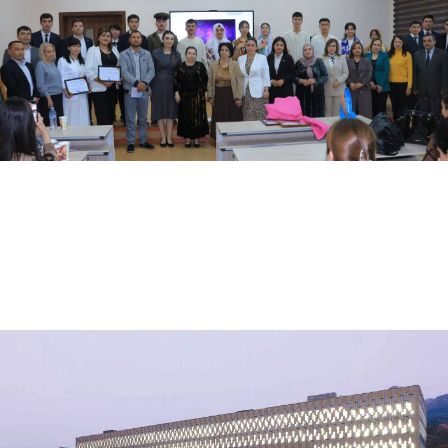
04.17.2024
2277
Oʻzbekiston-Finlandiya pedagogika institutida Janubiy Koreyaning Seul milliy universiteti…