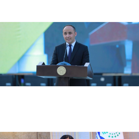
07.03.2024
4505
Dilshodbek Xudoyberdiyev Belgiyaning Gent universitetida ilmiy stajirovka oʻtab keldi