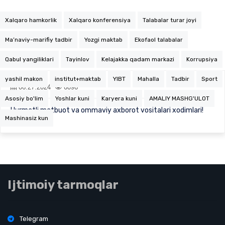
Xalqaro hamkorlik
Xalqaro konferensiya
Talabalar turar joyi
Ma’naviy-marifiy tadbir
Yozgi maktab
Ekofaol talabalar
Qabul yangiliklari
Tayinlov
Kelajakka qadam markazi
Korrupsiya
yashil makon
institut+maktab
YIBT
Mahalla
Tadbir
Sport
06.27.2024
6096
Asosiy bo'lim
Yoshlar kuni
Karyera kuni
AMALIY MASHG'ULOT
Hurmatli matbuot va ommaviy axborot vositalari xodimlari!
Mashinasiz kun
Ijtimoiy tarmoqlar
Telegram