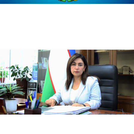
07.03.2024
3768
Xalqaro ilmiy anjumanning tashkiliy masalalari muhokama etilmoqda