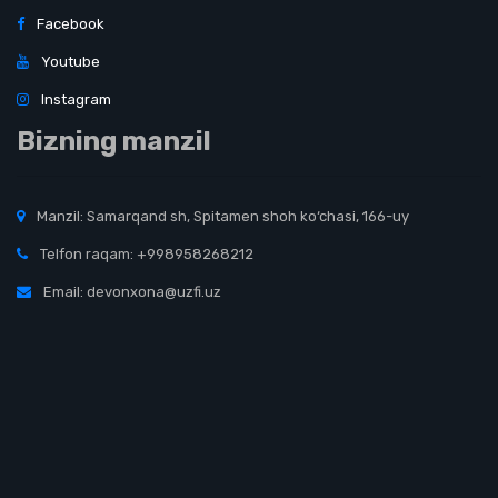
Facebook
Youtube
Instagram
Bizning manzil
Manzil: Samarqand sh, Spitamen shoh ko‘chasi, 166-uy
Telfon raqam: +998958268212
Email: devonxona@uzfi.uz