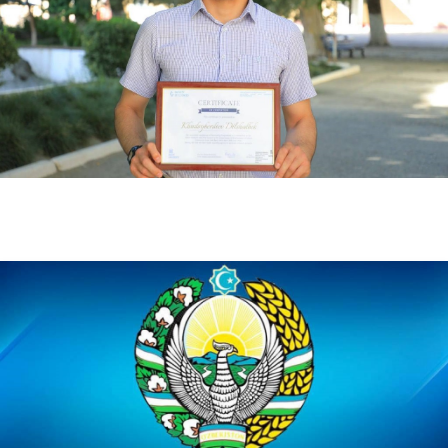
07.15.2024
3748
Oʻquvchilarni oʻqitishda nimalarga e’tibor berish muhim?
07.05.2024
4376
Oʻzbekiston-Finlandiya pedagogika instituti kasbiy (ijodiy) imtihonlarni oʻtkazishga tayy…