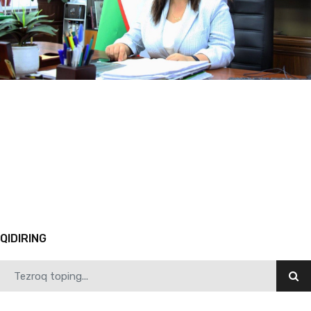
06.30.2024
4592
Barchangizni 30-iyun – Yoshlar kuni munosabati bilan chin yurakdan tabriklayman!
1
2
3
4
5
6
7
8
9
10
Avvalgi
QIDIRING
06.30.2024
2381
Yoshlar kuni munosib nishonlandi