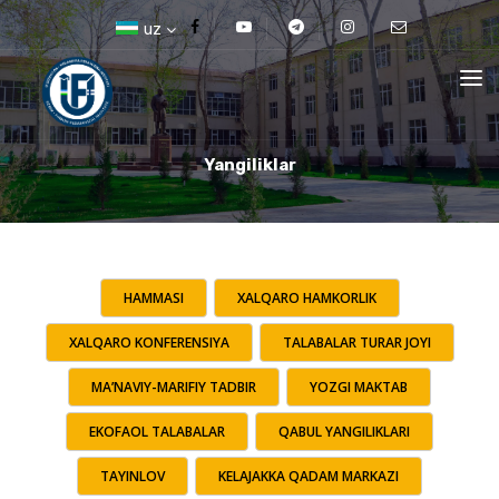
uz
Yangiliklar
HAMMASI
XALQARO HAMKORLIK
XALQARO KONFERENSIYA
TALABALAR TURAR JOYI
MA’NAVIY-MARIFIY TADBIR
YOZGI MAKTAB
EKOFAOL TALABALAR
QABUL YANGILIKLARI
TAYINLOV
KELAJAKKA QADAM MARKAZI