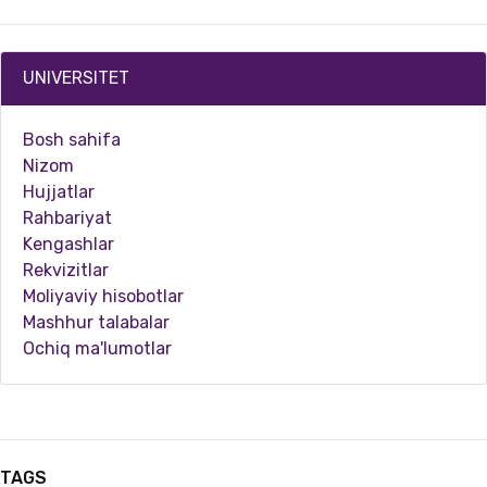
UNIVERSITET
Bosh sahifa
Nizom
Hujjatlar
Rahbariyat
Kengashlar
Rekvizitlar
06.28.2024
6954
Moliyaviy hisobotlar
Mashhur talabalar
Institut rektori “Global ta’lim forumi”da ishtirok etdi
Ochiq ma'lumotlar
TAGS