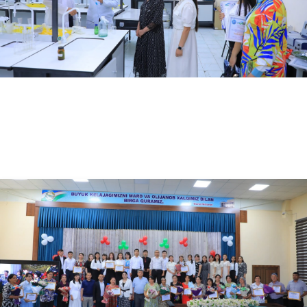
06.04.2024
4525
Oʻzbekiston-Finlandiya pedagogika instituti talabalari Samarqand viloyati hokimligi kadrl…
06.01.2024
3916
Finlandiyaning boshlangʻich ta’lim sohasi uchun pedagog-mutaxassislar tayyorlash tizimi o…