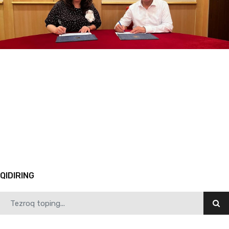
05.30.2024
3304
Psixologiya kafedrasi qoshida tashkil etilgan “Lider talabalar”ning navbatdagi toʻgaragi …
1
2
3
4
5
6
7
8
9
10
Avvalgi
QIDIRING
05.27.2024
6486
Teatr bu - ibratxona