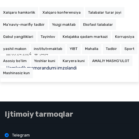
Xalqaro hamkorlik
Xalqaro konferensiya
Talabalar turar joyi
Ma’naviy-marifiy tadbir
Yozgi maktab
Ekofaol talabalar
Qabul yangiliklari
Tayinlov
Kelajakka qadam markazi
Korrupsiya
yashil makon
institut+maktab
YIBT
Mahalla
Tadbir
Sport
05.24.2024
3464
Asosiy bo'lim
Yoshlar kuni
Karyera kuni
AMALIY MASHG'ULOT
Hamkorlik memorandumi imzolandi
Mashinasiz kun
Ijtimoiy tarmoqlar
Telegram