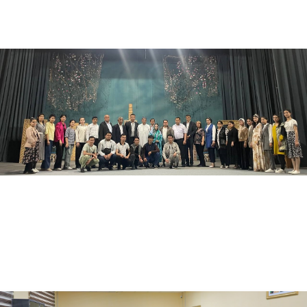
05.31.2024
3604
Tabiiy fanlar fakultetida "Ota-onalar forumi" bo'lib o'tdi