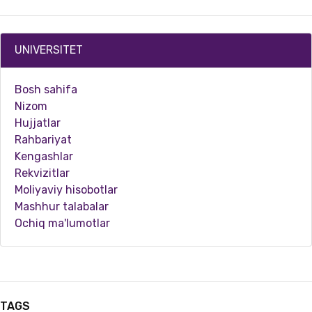
UNIVERSITET
Bosh sahifa
Nizom
Hujjatlar
Rahbariyat
Kengashlar
Rekvizitlar
05.25.2024
3243
Moliyaviy hisobotlar
Mashhur talabalar
Xalqaro ilmiy loyihalar va grantlarni qanday yutish mumkin?
Ochiq ma'lumotlar
TAGS