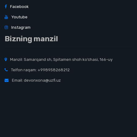
Facebook
Youtube
Instagram
Bizning manzil
Manzil: Samarqand sh, Spitamen shoh ko‘chasi, 166-uy
Telfon raqam: +998958268212
Email: devonxona@uzfi.uz