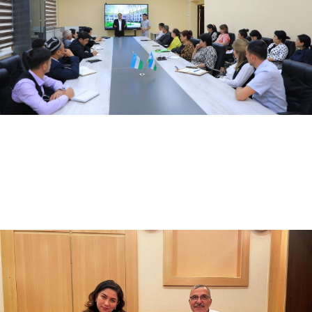
05.30.2024
3287
Institutda adabiy-ma'rifiy kecha o'tkazildi