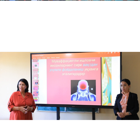
05.31.2024
5485
Yozgi semestr – qayta o‘qish jarayonlari qanday tashkil etiladi?