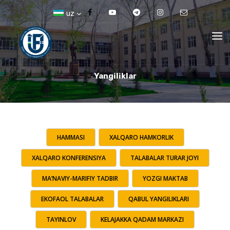
uz
Yangiliklar
HAMMASI
XALQARO HAMKORLIK
XALQARO KONFERENSIYA
TALABALAR TURAR JOYI
MA’NAVIY-MARIFIY TADBIR
YOZGI MAKTAB
EKOFAOL TALABALAR
QABUL YANGILIKLARI
TAYINLOV
KELAJAKKA QADAM MARKAZI