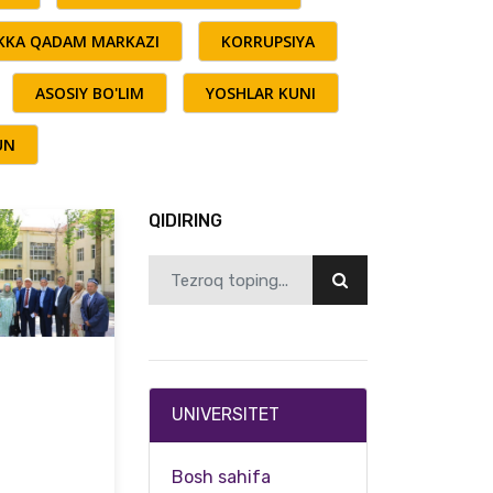
AKKA QADAM MARKAZI
KORRUPSIYA
ASOSIY BO'LIM
YOSHLAR KUNI
UN
QIDIRING
UNIVERSITET
Bosh sahifa