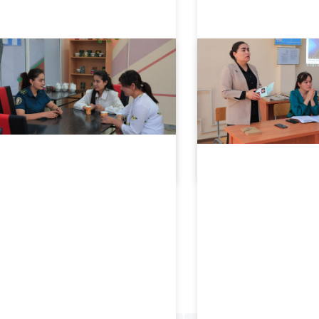
05.17.2024
2641
05.17.2024
2716
Talabalarning dala amaliyoti hisobotlari qabul qilinmoqda