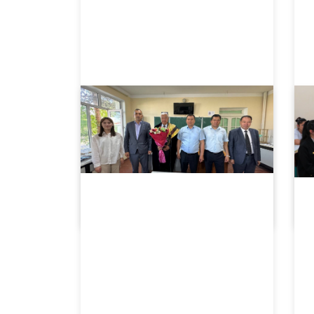
05.21.2024
4339
21-may – Kutubxonachilar kuni