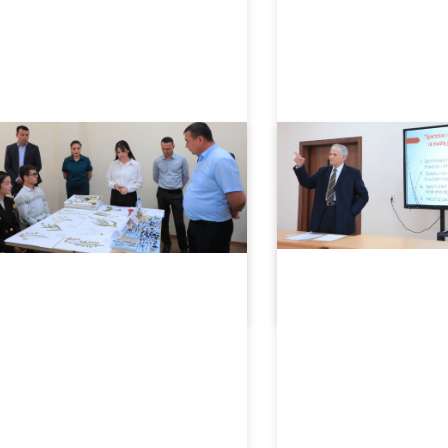
05.20.2024
3321
05.20.2024
3407
Inklyuziv ta'lim shakliga bag'ishlangan tadbir tashkil etildi