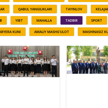
LAR
QABUL YANGILIKLARI
TAYINLOV
KELAJ
B
YIBT
MAHALLA
TADBIR
SPORT
ARYERA KUNI
AMALIY MASHG'ULOT
MASHINASIZ K