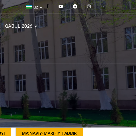
uz
QABUL 2026
YI
MA’NAVIY-MARIFIY TADBIR