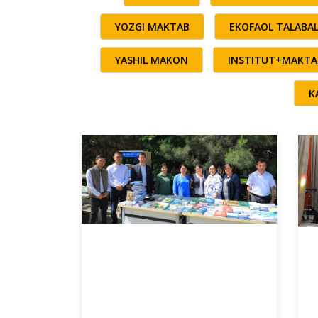
YOZGI MAKTAB
EKOFAOL TALABA
YASHIL MAKON
INSTITUT+MAKTA
K