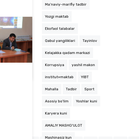
Ma’naviy-marifiy tadbir
Yozgi maktab
Ekofaol talabalar
Qabul yangiliklari
Tayinlov
Kelajakka qadam markazi
Sportchilar musobaqaga jismoniy tayyorgarlik ko'rishi aniq, lekin ular psixologik tayyorg…
Korrupsiya
yashil makon
institut+maktab
YIBT
Mahalla
Tadbir
Sport
Asosiy bo'lim
Yoshlar kuni
Karyera kuni
AMALIY MASHG'ULOT
Mashinasiz kun