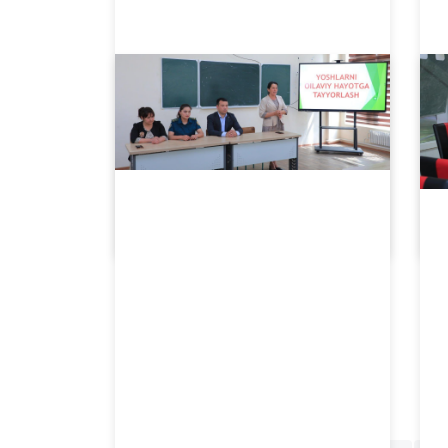
05.18.2024
2559
O'rta maxsus va professional ta'lim a'lochisi Muhiddin Abdurahmonov 70 yoshga to'ldi