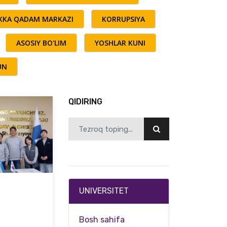
AKKA QADAM MARKAZI
KORRUPSIYA
ASOSIY BO'LIM
YOSHLAR KUNI
UN
QIDIRING
UNIVERSITET
Bosh sahifa