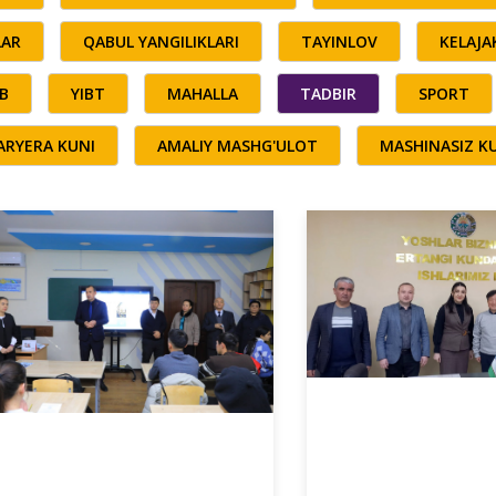
LAR
QABUL YANGILIKLARI
TAYINLOV
KELAJ
B
YIBT
MAHALLA
TADBIR
SPORT
ARYERA KUNI
AMALIY MASHG'ULOT
MASHINASIZ K