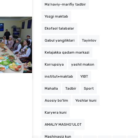
Ma’naviy-marifiy tadbir
Yozgi maktab
Ekofaol talabalar
Qabul yangiliklari
Tayinlov
Kelajakka qadam markazi
Fakultet dekani iqtidorli talabalar bilan uchrashuv oʻtkazdi
Korrupsiya
yashil makon
institut+maktab
YIBT
Mahalla
Tadbir
Sport
Asosiy bo'lim
Yoshlar kuni
Karyera kuni
AMALIY MASHG'ULOT
Mashinasiz kun