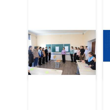
02.08.2024
2386
Yakuniy nazorat imtihonlarida korrupsion holatlarga nisbatan qatʼiy murosasiz boʻlish loz…