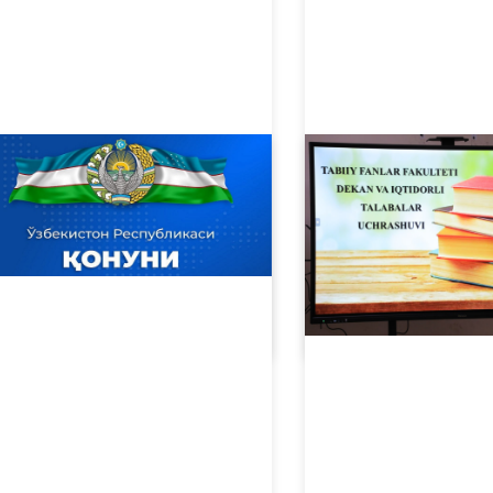
02.07.2024
3352
02.05.2024
2382
Talabalarning amaliyot jarayonlarini oʻrganish davom etmoqda