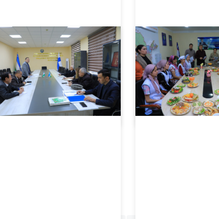
02.02.2024
5460
01.30.2024
2395
“Pedagogning maqomi to‘g‘risida”gi Qonun (O‘RQ–901-son, 01.02.2024 y.) Prezident tomonida…