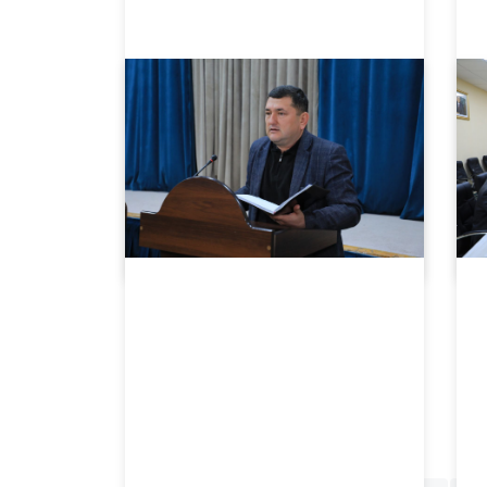
02.02.2024
3476
"Lider talabalar" toʻgaragining navbatdagi mashgʻuloti o’tkazildi