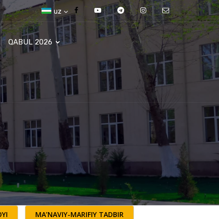
uz
QABUL 2026
YI
MA’NAVIY-MARIFIY TADBIR