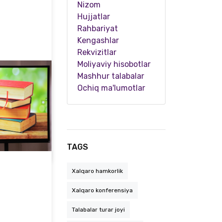
Nizom
Hujjatlar
Rahbariyat
Kengashlar
Rekvizitlar
Moliyaviy hisobotlar
Mashhur talabalar
Ochiq ma'lumotlar
Seul Milliy universiteti bilan hamkorlik aloqalari kengaymoqda
TAGS
Xalqaro hamkorlik
Xalqaro konferensiya
Talabalar turar joyi