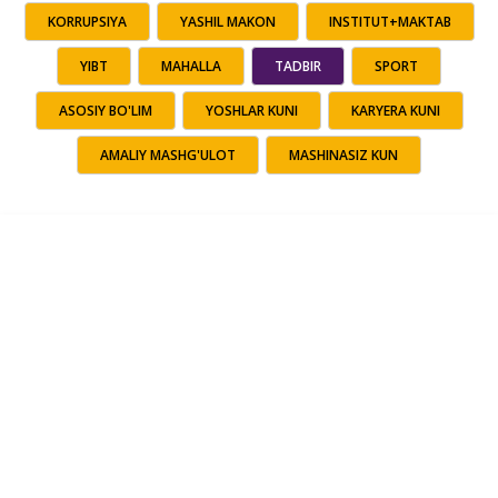
KORRUPSIYA
YASHIL MAKON
INSTITUT+MAKTAB
YIBT
MAHALLA
TADBIR
SPORT
ASOSIY BO'LIM
YOSHLAR KUNI
KARYERA KUNI
AMALIY MASHG'ULOT
MASHINASIZ KUN