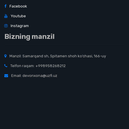
Facebook
Youtube
Instagram
Bizning manzil
Manzil: Samarqand sh, Spitamen shoh ko‘chasi, 166-uy
Telfon raqam: +998958268212
Email: devonxona@uzfi.uz