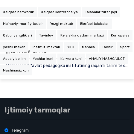
Xalqaro hamkorlik
Xalqaro konferensiya
Talabalar turar joyi
Ma’naviy-marifiy tadbir
Yozgi maktab
Ekofaol talabalar
Qabul yangiliklari
Tayinlov
Kelajakka qadam markazi
Korrupsiya
yashil makon
institut+maktab
YIBT
Mahalla
Tadbir
Sport
04.21.2026
1724
Asosiy bo'lim
Yoshlar kuni
Karyera kuni
AMALIY MASHG'ULOT
Samarqand davlat pedagogika institutining raqamli ta’lim texnologiyalari markazi boshlig‘…
Mashinasiz kun
Ijtimoiy tarmoqlar
Telegram