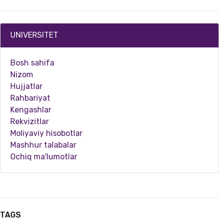
UNIVERSITET
Bosh sahifa
Nizom
Hujjatlar
Rahbariyat
Kengashlar
Rekvizitlar
04.25.2026
2044
Moliyaviy hisobotlar
Mashhur talabalar
Samarqand davlat pedagogika instituti fizika kafedrasi mudiri Qodir Badalov “Nazariy fizi…
Ochiq ma'lumotlar
TAGS