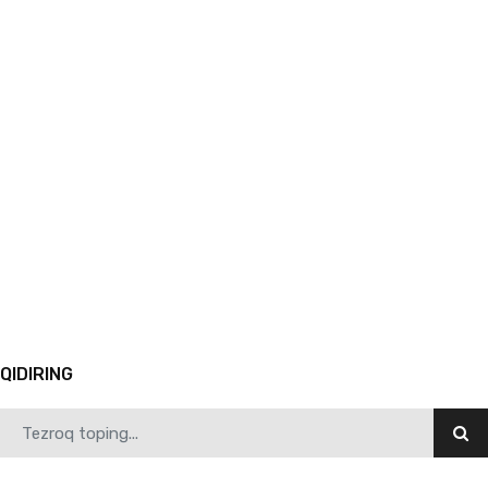
05.03.2026
1518
Shahzoda Negmatova ilmiy unvon va darajaga ega bo‘lgan professor-o‘qituvchilarni tabrikla…
1
2
3
4
5
6
7
8
9
10
11
QIDIRING
04.27.2026
1908
Samarqand davlat pedagogika institutining boshlang‘ich va maktabgacha ta’lim nazariyasi k…