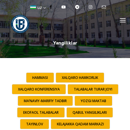
uz
Yangiliklar
HAMMASI
XALQARO HAMKORLIK
XALQARO KONFERENSIYA
TALABALAR TURAR JOYI
MA’NAVIY-MARIFIY TADBIR
YOZGI MAKTAB
EKOFAOL TALABALAR
QABUL YANGILIKLARI
TAYINLOV
KELAJAKKA QADAM MARKAZI