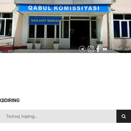
06.20.2025
7306
O‘zbekiston-Finlandiya pedagogika instituti rektori, professor Shahzoda Negmatova “Talaba…
1
2
3
4
5
6
7
8
9
10
Avvalgi
QIDIRING
06.20.2025
9294
“Ma’rifat karvoni” O‘zbekiston–Finlandiya pedagogika institutida