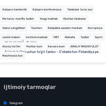
Xalqaro hamkorlik
Xalqaro konferensiya
Talabalar turar joyi
Ma’naviy-marifiy tadbir
Yozgi maktab
Ekofaol talabalar
Qabul yangiliklari
Tayinlov
Kelajakka qadam markazi
Korrupsiya
yashil makon
institut+maktab
YIBT
Mahalla
Tadbir
Sport
06.19.2025
8623
Asosiy bo'lim
Yoshlar kuni
Karyera kuni
AMALIY MASHG'ULOT
Kelajak ta’limi uchun to‘g‘ri tanlov – O‘zbekiston-Finlandiya pedagogika instituti!
Mashinasiz kun
Ijtimoiy tarmoqlar
Telegram