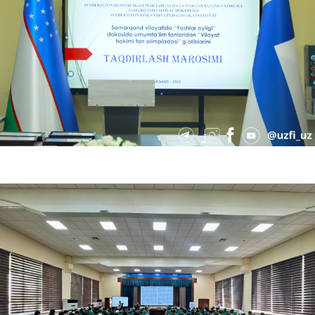
06.25.2025
6401
Biz hayotni tanlaymiz!
06.24.2025
6266
"OMBUDSMAN MAKTABI" LOYIHASI YOSHLAR UCHUN AHAMIYATLI BOʻLDI