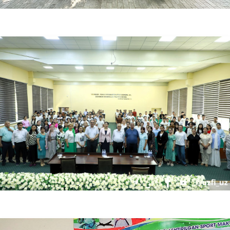
06.21.2025
6157
Shahzoda Negmatova “Viloyat hokimi olimpiadasi” g‘oliblarini taqdirladi