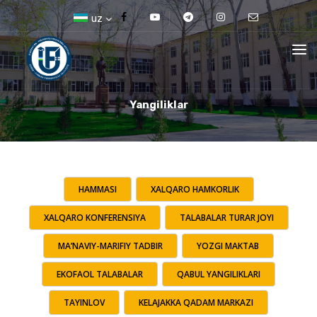
uz
Yangiliklar
HAMMASI
XALQARO HAMKORLIK
XALQARO KONFERENSIYA
TALABALAR TURAR JOYI
MA’NAVIY-MARIFIY TADBIR
YOZGI MAKTAB
EKOFAOL TALABALAR
QABUL YANGILIKLARI
TAYINLOV
KELAJAKKA QADAM MARKAZI