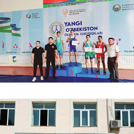
06.20.2025
6209
Samarqandda ilk marotaba “Ombudsman maktabi” loyihasi bo‘lib o‘tdi.