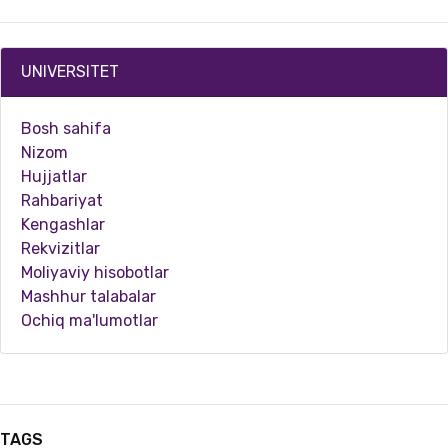
UNIVERSITET
Bosh sahifa
Nizom
Hujjatlar
Rahbariyat
Kengashlar
Rekvizitlar
06.19.2025
6104
Moliyaviy hisobotlar
Mashhur talabalar
“Dolzarb 90 kun” loyihasi doirasida sport tadbirlari tashkil etilmoqda
Ochiq ma'lumotlar
TAGS