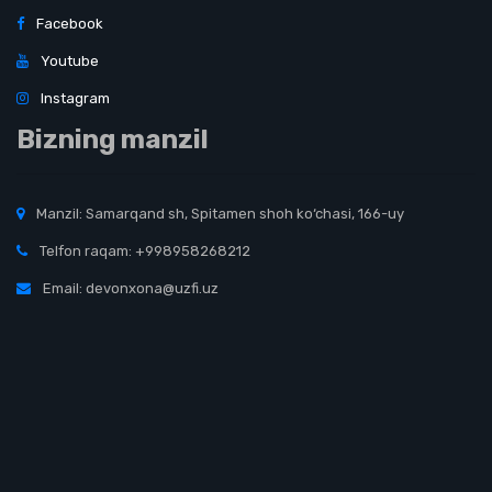
Facebook
Youtube
Instagram
Bizning manzil
Manzil: Samarqand sh, Spitamen shoh ko‘chasi, 166-uy
Telfon raqam: +998958268212
Email: devonxona@uzfi.uz