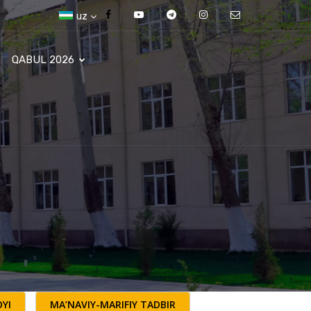
uz
QABUL 2026
YI
MA’NAVIY-MARIFIY TADBIR