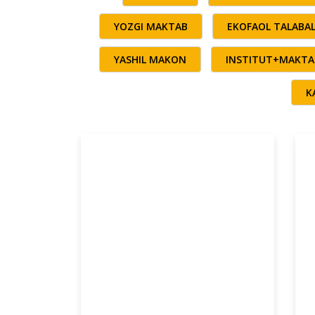
YOZGI MAKTAB
EKOFAOL TALABA
YASHIL MAKON
INSTITUT+MAKTA
K