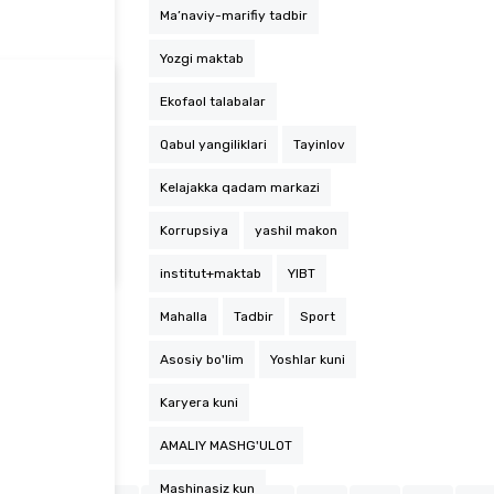
Ma’naviy-marifiy tadbir
Yozgi maktab
Ekofaol talabalar
Qabul yangiliklari
Tayinlov
Kelajakka qadam markazi
“Mening qishlog‘im” videoroliklar tanlovi g‘oliblari taqdirlandi
Korrupsiya
yashil makon
institut+maktab
YIBT
Mahalla
Tadbir
Sport
Asosiy bo'lim
Yoshlar kuni
Karyera kuni
AMALIY MASHG'ULOT
Mashinasiz kun