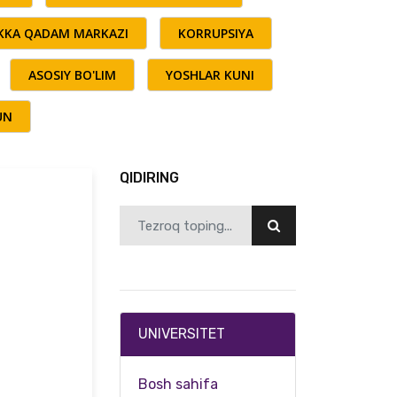
AKKA QADAM MARKAZI
KORRUPSIYA
ASOSIY BO'LIM
YOSHLAR KUNI
UN
QIDIRING
UNIVERSITET
Bosh sahifa