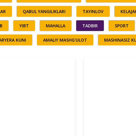
LAR
QABUL YANGILIKLARI
TAYINLOV
KELAJ
B
YIBT
MAHALLA
TADBIR
SPORT
ARYERA KUNI
AMALIY MASHG'ULOT
MASHINASIZ K