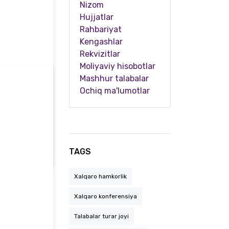
Nizom
Hujjatlar
Rahbariyat
Kengashlar
Rekvizitlar
Moliyaviy hisobotlar
Mashhur talabalar
Ochiq ma'lumotlar
Samarqand davlat pedagogika institutida navbatdagi “Siyosiy ma’rifat soati” tashkil etild…
TAGS
Xalqaro hamkorlik
Xalqaro konferensiya
Talabalar turar joyi