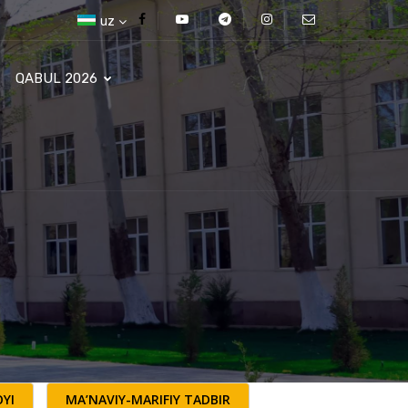
uz
QABUL 2026
YI
MA’NAVIY-MARIFIY TADBIR