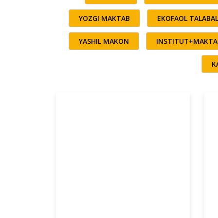
YOZGI MAKTAB
EKOFAOL TALABA
YASHIL MAKON
INSTITUT+MAKTA
K