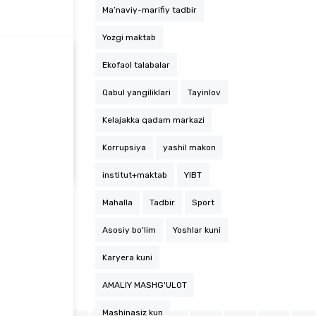
Ma’naviy-marifiy tadbir
Yozgi maktab
Ekofaol talabalar
Qabul yangiliklari
Tayinlov
Kelajakka qadam markazi
Informatika kafedrasi professor-o‘qituvchilari hamda 1-son TTJda istiqomat qiluvchi talab…
Korrupsiya
yashil makon
institut+maktab
YIBT
Mahalla
Tadbir
Sport
Asosiy bo'lim
Yoshlar kuni
Karyera kuni
AMALIY MASHG'ULOT
Mashinasiz kun