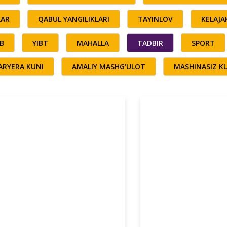
LAR
QABUL YANGILIKLARI
TAYINLOV
KELAJ
B
YIBT
MAHALLA
TADBIR
SPORT
ARYERA KUNI
AMALIY MASHG'ULOT
MASHINASIZ K