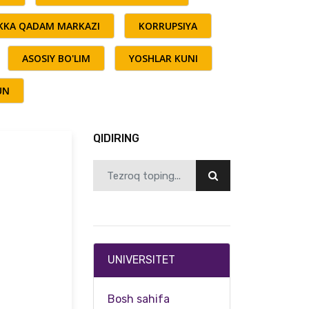
AKKA QADAM MARKAZI
KORRUPSIYA
ASOSIY BO'LIM
YOSHLAR KUNI
UN
QIDIRING
UNIVERSITET
Bosh sahifa