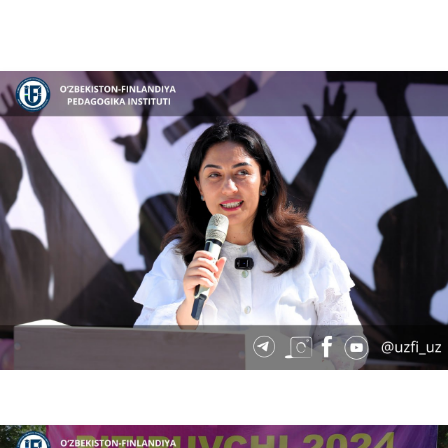
07.27.2024
3192
"Bir boʻlsak - yagona xalqmiz, birlashsak - Vatanmiz!"