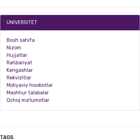
UNIVERSITET
Bosh sahifa
Nizom
Hujjatlar
Rahbariyat
Kengashlar
Rekvizitlar
07.19.2024
4565
Moliyaviy hisobotlar
Mashhur talabalar
Tarbiya bergan ota-onangizga rahmat!
Ochiq ma'lumotlar
TAGS