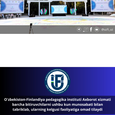
08.06.2024
3962
Institutda “Talabalar turar joylarlari va ijara xonadonlari bo'yicha ma'lumotlar markazi”…
08.06.2024
4284
Oʻzbekiston-Finlandiya pedagogika instituti quyidagi yoʻnalishlar boʻyicha oʻqishga takli…