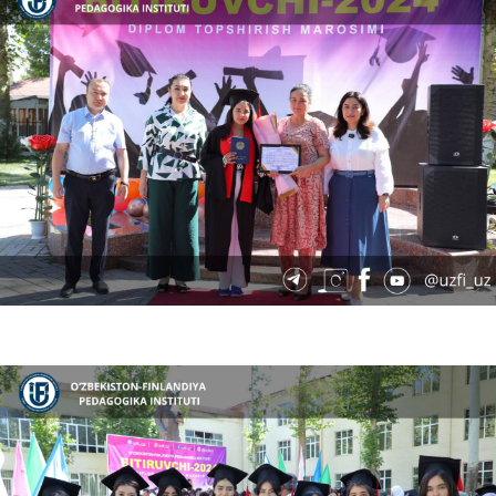
07.19.2024
5550
O‘zbekiston-Finlandiya pedagogika instituti o‘zining ilk bitiruvchilarini katta hayotga k…