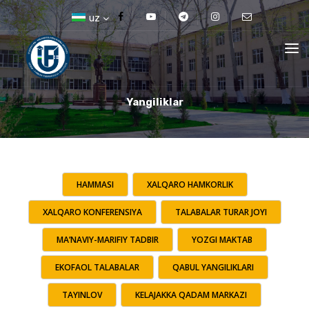
uz
Yangiliklar
HAMMASI
XALQARO HAMKORLIK
XALQARO KONFERENSIYA
TALABALAR TURAR JOYI
MA’NAVIY-MARIFIY TADBIR
YOZGI MAKTAB
EKOFAOL TALABALAR
QABUL YANGILIKLARI
TAYINLOV
KELAJAKKA QADAM MARKAZI