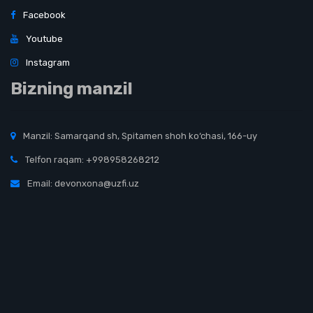
Facebook
Youtube
Instagram
Bizning manzil
Manzil: Samarqand sh, Spitamen shoh ko‘chasi, 166-uy
Telfon raqam: +998958268212
Email: devonxona@uzfi.uz