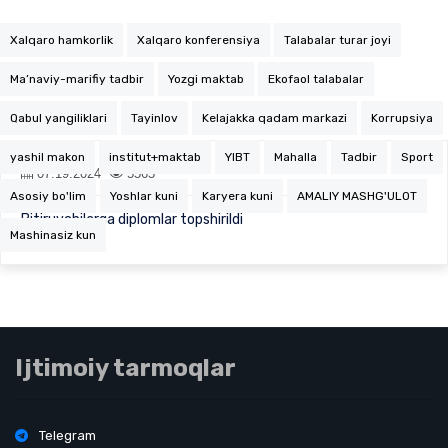
Xalqaro hamkorlik
Xalqaro konferensiya
Talabalar turar joyi
Ma’naviy-marifiy tadbir
Yozgi maktab
Ekofaol talabalar
Qabul yangiliklari
Tayinlov
Kelajakka qadam markazi
Korrupsiya
yashil makon
institut+maktab
YIBT
Mahalla
Tadbir
Sport
07.19.2024
5565
Asosiy bo'lim
Yoshlar kuni
Karyera kuni
AMALIY MASHG'ULOT
Bitiruvchilarga diplomlar topshirildi
Mashinasiz kun
Ijtimoiy tarmoqlar
Telegram