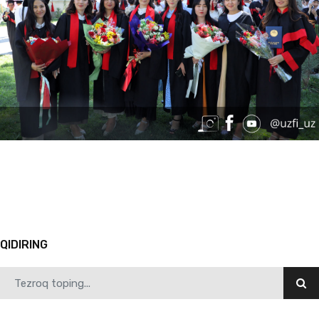
07.19.2024
5222
Ilk bitiruvchilarga diplom berildi
1
2
3
4
5
6
7
8
9
10
Avvalgi
QIDIRING
07.19.2024
4326
O‘zbekiston-Finlandiya pedagogika instituti o‘zining ilk bitiruvchilarini katta hayotga k…